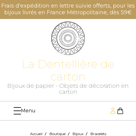
Panneau de gestion des cookies
Frais d'expédition en lettre suivie offerts, pour les
bijoux livrés en France Métropolitaine, dès 59€
La Dentellière de
carton
Bijoux de papier - Objets de décoration en
carton
Accueil
Boutique
Bijoux
Bracelets