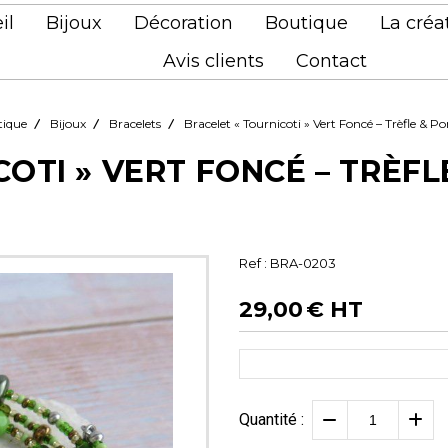
il
Bijoux
Décoration
Boutique
La créa
Avis clients
Contact
tique
Bijoux
Bracelets
Bracelet « Tournicoti » Vert Foncé – Trèfle &
Colliers
COTI » VERT FONCÉ – TRÈF
Boucles d'oreilles
Bracelets
Ref :
BRA-0203
29,00
€ HT
Boîtes
Quantité :
Décor à suspendr