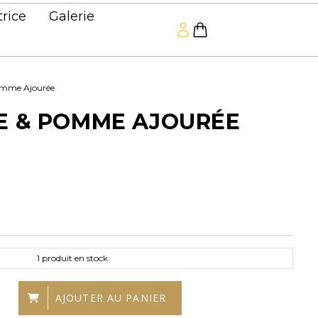
trice
Galerie
 Pomme Ajourée
LE & POMME AJOURÉE
1
produit en stock
AJOUTER AU PANIER
e