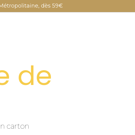
e Métropolitaine, dès 59€
re de
en carton