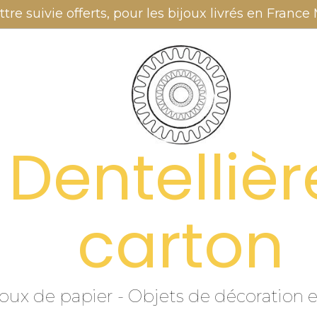
ttre suivie offerts, pour les bijoux livrés en Franc
 Dentelliè
carton
joux de papier - Objets de décoration 