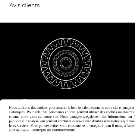
Avis clients
La Dent
el
lière de carton
Nous utilisons des cookies pour assurer le bon fonctionnement de notre site et analyser n
statistiques. Pour cela, nos partenaires et nous peuvent utiliser des cookies ou d'autre
comme votre visite sur notre site. Nous partageons également des informations sur l'u
publicité et d'analyse, qui peuvent combiner celles-ci avec d'autres informations que vous 
leurs services. Vous pouvez retirer votre consentement, enregistré pour 6 mois, à l'aid
Mentions Légales
Conditions générales de
confidentialité :
Politique de confidentialité