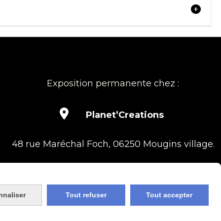
Exposition permanente chez :

Planet’Creations
48 rue Maréchal Foch, 06250 Mougins village.
nnaliser
Tout refuser
Tout accepter
ies
Mon Compte
Site créé avec CmonSite