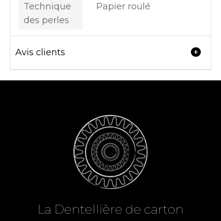
Technique
Papier roulé
des perles
Avis clients
La Dent
el
lière de carton