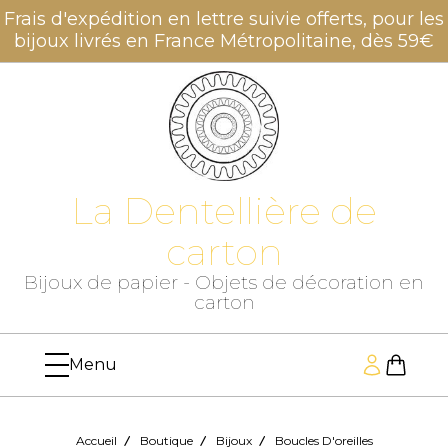
Panneau de gestion des cookies
Frais d'expédition en lettre suivie offerts, pour les
bijoux livrés en France Métropolitaine, dès 59€
La Dentellière de
carton
Bijoux de papier - Objets de décoration en
carton
Accueil
Boutique
Bijoux
Boucles D'oreilles