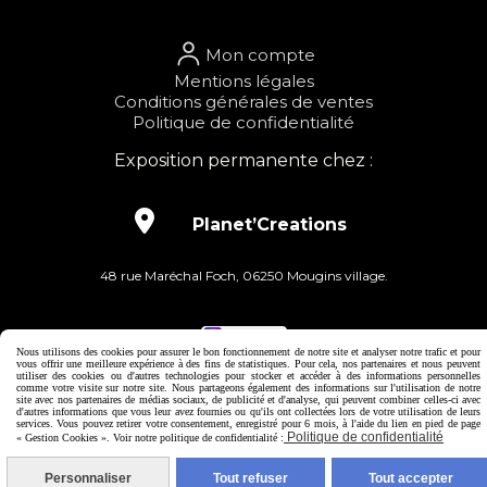
Mon compte
Mentions légales
Conditions générales de ventes
Politique de confidentialité
Exposition permanente chez :

Planet’Creations
48 rue Maréchal Foch, 06250 Mougins village.
Nous utilisons des cookies pour assurer le bon fonctionnement de notre site et analyser notre trafic et pour
Mentions Légales
Conditions générales de vente
vous offrir une meilleure expérience à des fins de statistiques. Pour cela, nos partenaires et nous peuvent
utiliser des cookies ou d'autres technologies pour stocker et accéder à des informations personnelles
Politique de confidentialité
Gestion cookies
Mon Compte
comme votre visite sur notre site. Nous partageons également des informations sur l'utilisation de notre
site avec nos partenaires de médias sociaux, de publicité et d'analyse, qui peuvent combiner celles-ci avec
Site créé avec CmonSite
d'autres informations que vous leur avez fournies ou qu'ils ont collectées lors de votre utilisation de leurs
services. Vous pouvez retirer votre consentement, enregistré pour 6 mois, à l'aide du lien en pied de page
Politique de confidentialité
« Gestion Cookies ». Voir notre politique de confidentialité :
Personnaliser
Tout refuser
Tout accepter